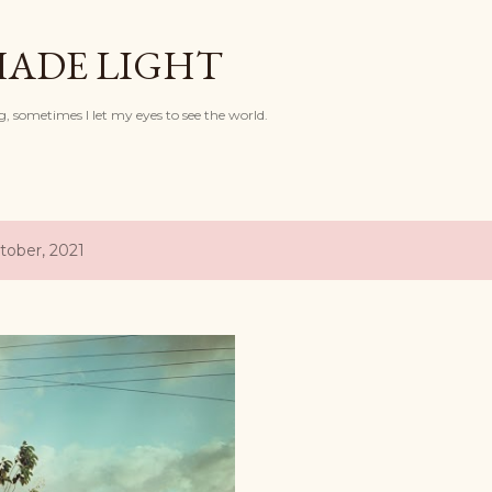
Langsung ke konten utama
HADE LIGHT
, sometimes I let my eyes to see the world.
tober, 2021