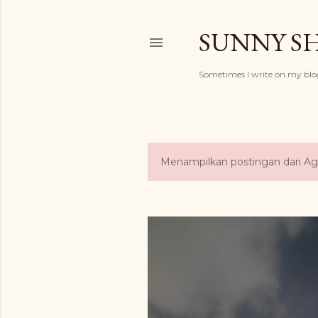
SUNNY S
Sometimes I write on my blog
Menampilkan postingan dari Ag
P
o
s
t
i
n
g