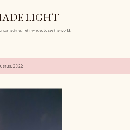
Langsung ke konten utama
HADE LIGHT
, sometimes I let my eyes to see the world.
ustus, 2022