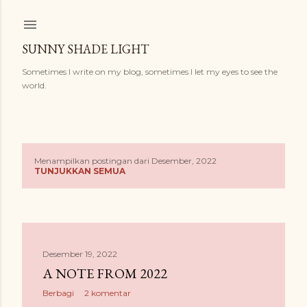
Langsung ke konten utama
SUNNY SHADE LIGHT
Sometimes I write on my blog, sometimes I let my eyes to see the
world.
Menampilkan postingan dari Desember, 2022
P
TUNJUKKAN SEMUA
o
s
t
Desember 19, 2022
i
A NOTE FROM 2022
n
Berbagi
2 komentar