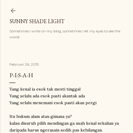
Langsung ke konten utama
SUNNY SHADE LIGHT
Sometimes I write on my blog, sometimes I let my eyes to see the
world.
Februari 26, 2015
P-I-S-A-H
Yang kenal ia esok tak mesti tinggal
Yang selalu ada esok pasti akantak ada
Yang selalu menemani esok pasti akan pergi
Itu hukum alam atau gimana ya?
kalau disuruh pilih mendingan ga usah kenal sekalian ya
daripada harus ngerasain sedih pas kehilangan.