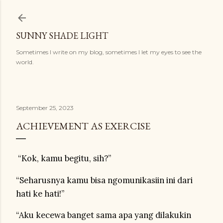
Langsung ke konten utama
SUNNY SHADE LIGHT
Sometimes I write on my blog, sometimes I let my eyes to see the
world.
September 25, 2023
ACHIEVEMENT AS EXERCISE
“Kok, kamu begitu, sih?”
“Seharusnya kamu bisa ngomunikasiin ini dari
hati ke hati!”
“Aku kecewa banget sama apa yang dilakukin