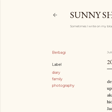
SUNNY S
Sometimes I write on my blog
Berbagi
Jul
2
Label
diary
family
de
photography
up
ak
hi
Ja