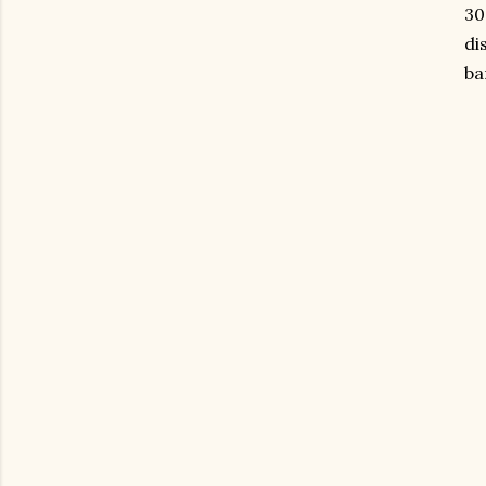
30
di
ba