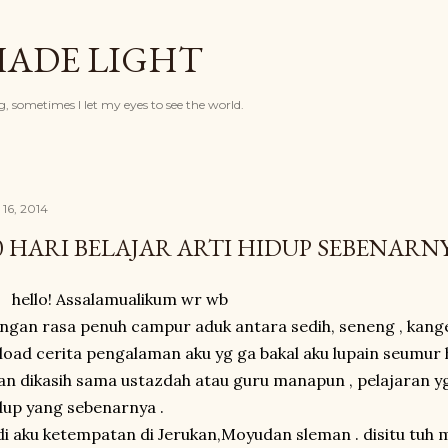
Langsung ke konten utama
HADE LIGHT
, sometimes I let my eyes to see the world.
i 16, 2014
0 HARI BELAJAR ARTI HIDUP SEBENARN
hello! Assalamualikum wr wb
ngan rasa penuh campur aduk antara sedih, seneng , kangen
load cerita pengalaman aku yg ga bakal aku lupain seumur h
an dikasih sama ustazdah atau guru manapun , pelajaran yg
dup yang sebenarnya .
di aku ketempatan di Jerukan,Moyudan sleman . disitu tu