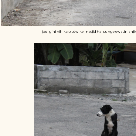
jadi gini nih kalo otw ke masjid harus ngelewatin anjin