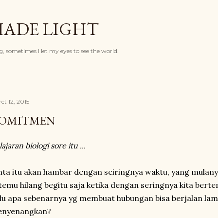
Langsung ke konten utama
HADE LIGHT
, sometimes I let my eyes to see the world.
et 12, 2015
OMITMEN
ajaran biologi sore itu ...
nta itu akan hambar dengan seiringnya waktu, yang mulany
temu hilang begitu saja ketika dengan seringnya kita bert
lu apa sebenarnya yg membuat hubungan bisa berjalan la
nyenangkan?