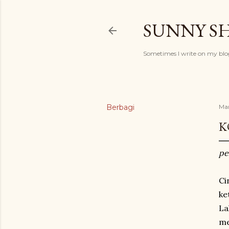
SUNNY S
Sometimes I write on my blog
Berbagi
Mar
K
pel
Ci
ke
La
me