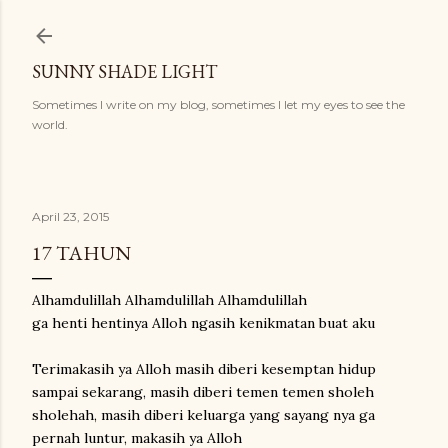
Langsung ke konten utama
SUNNY SHADE LIGHT
Sometimes I write on my blog, sometimes I let my eyes to see the
world.
April 23, 2015
17 TAHUN
Alhamdulillah Alhamdulillah Alhamdulillah
ga henti hentinya Alloh ngasih kenikmatan buat aku
Terimakasih ya Alloh masih diberi kesemptan hidup
sampai sekarang, masih diberi temen temen sholeh
sholehah, masih diberi keluarga yang sayang nya ga
pernah luntur, makasih ya Alloh