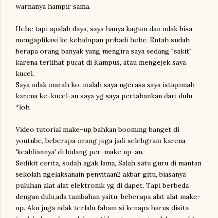
warnanya hampir sama.
Hehe tapi apalah daya, saya hanya kagum dan ndak bisa
mengaplikasi ke kehidupan pribadi hehe. Entah sudah
berapa orang banyak yang mengira saya sedang "sakit"
karena terlihat pucat di Kampus, atau mengejek saya
kucel.
Saya ndak marah ko, malah saya ngerasa saya istiqomah
karena ke-kucel-an saya yg saya pertahankan dari dulu
*loh
Video tutorial make-up bahkan booming banget di
youtube, beberapa orang juga jadi selebgram karena
'keahliannya' di bidang per-make up-an.
Sedikit cerita, sudah agak lama, Salah satu guru di mantan
sekolah ngelaksanain penyitaan2 akbar gitu, biasanya
puluhan alat alat elektronik yg di dapet. Tapi berbeda
dengan dulu,ada tambahan yaitu; beberapa alat alat make-
up. Aku juga ndak terlalu faham si kenapa harus disita