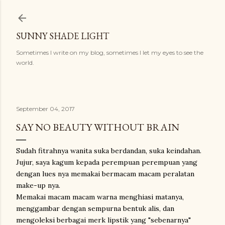
Langsung ke konten utama
SUNNY SHADE LIGHT
Sometimes I write on my blog, sometimes I let my eyes to see the
world.
September 04, 2017
SAY NO BEAUTY WITHOUT BRAIN
Sudah fitrahnya wanita suka berdandan, suka keindahan.
Jujur, saya kagum kepada perempuan perempuan yang
dengan lues nya memakai bermacam macam peralatan
make-up nya.
Memakai macam macam warna menghiasi matanya,
menggambar dengan sempurna bentuk alis, dan
mengoleksi berbagai merk lipstik yang "sebenarnya"