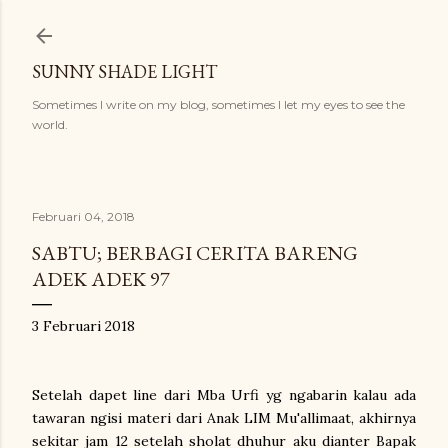
Langsung ke konten utama
SUNNY SHADE LIGHT
Sometimes I write on my blog, sometimes I let my eyes to see the
world.
Februari 04, 2018
SABTU; BERBAGI CERITA BARENG
ADEK ADEK 97
3 Februari 2018
Setelah dapet line dari Mba Urfi yg ngabarin kalau ada
tawaran ngisi materi dari Anak LIM Mu'allimaat, akhirnya
sekitar jam 12 setelah sholat dhuhur aku dianter Bapak