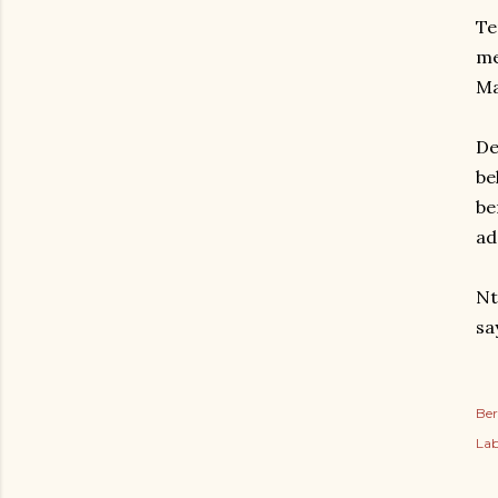
Te
me
Ma
De
be
be
ad
Nt
sa
Ber
Lab