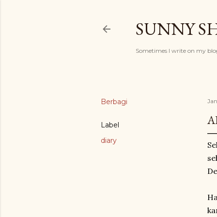
SUNNY S
Sometimes I write on my blog
Berbagi
Jan
A
Label
diary
Se
se
De
Ha
ka