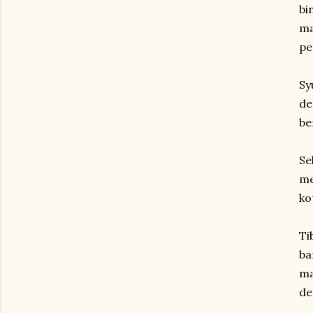
bi
ma
pe
Sy
de
be
Se
me
ko
Ti
ba
ma
de