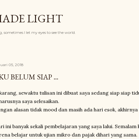
Langsung ke konten utama
HADE LIGHT
, sometimes I let my eyes to see the world.
uari 05, 2018
KU BELUM SIAP ...
karang, sewaktu tulisan ini dibuat saya sedang siap siap ti
harusnya saya selesaikan.
ngan alasan tidak mood dan masih ada hari esok, akhirnya pi
ri ini banyak sekali pembelajaran yang saya lalui. Semalam 
rena belajar untuk ujian mikro dan pajak dihari yang sama.