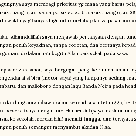
ngungnya saya membagi prioritas yg mana yang harus pelaj
suk ruang ujian, sama persis seperti masuk ruang ujian 
rlu waktu yag banyak lagi untuk melahap kurva pasar monop
ukur Alhamdulillah saya menjawab pertanyaan dengan tunt
ngan penuh keyakinan, tanpa coretan, dan bertanya kepad
rgumam di dalam hati begitu Allah baik sekali pada saya.
lepas adzan ashar, saya bergegas pergi ke rumah kedua sa
ngendarai si biru (motor saya) yang lampunya sedang mati
tabaru, dan malioboro dengan lagu Banda Neira pada head
ba dan langsung dibawa kabur ke madrasah tetangga, ber
ru, sesekali saya dengar meteka bersiul (saya maklum, mu
suk ke sekolah mereka hihi) menaiki tangga, dan ternyata 
ngan penuh semangat menyambut akudan Nisa.