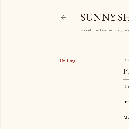
SUNNY S
Sometimes I write on my blog
Berbagi
Des
P
Ku
me
Me