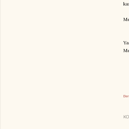
ka
Me
Ya
Me
Ber
K